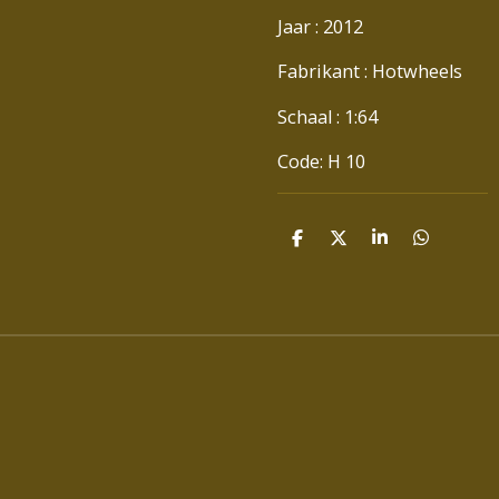
Jaar : 2012
Fabrikant : Hotwheels
Schaal : 1:64
Code: H 10
D
D
S
D
E
E
H
E
L
E
A
L
E
L
R
E
N
E
N