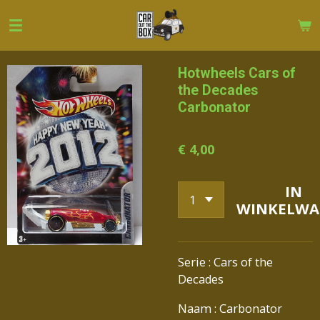
Ga
direct
naar
de
Hotwheels Cars of
hoofdinhoud
the Decades
Carbonator
€ 4,00
IN
WINKELWA
Serie : Cars of the
Decades
Naam : Carbonator