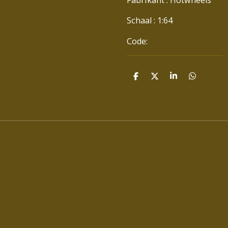
Schaal : 1:64
Code:
D
D
S
D
E
E
H
E
L
E
A
L
E
L
R
E
N
E
N