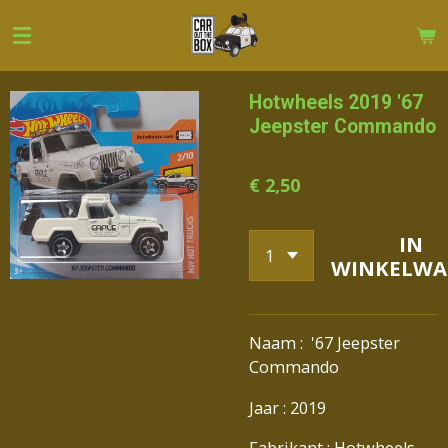
Ga
direct
naar
de
Hotwheels 2019 '67
hoofdinhoud
Jeepster Commando
€ 2,50
IN
WINKELWA
Naam : '67 Jeepster
Commando
Jaar : 2019
Fabrikant : Hotwheels