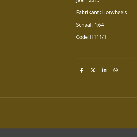
Fabrikant : Hotwheels
Schaal : 1:64
Code: H111/1
D
D
S
D
E
E
H
E
L
E
A
L
E
L
R
E
N
E
N