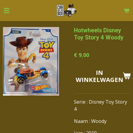
Ga
direct
naar
de
Hotwheels Disney
hoofdinhoud
Toy Story 4 Woody
€ 9,00
IN
WINKELWAGEN
Serie : Disney Toy Story
4
Naam : Woody
Jaar : 2019