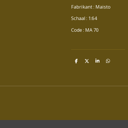
Fabrikant : Maisto
Schaal : 1:64
Code : MA 70
D
D
S
D
E
E
H
E
L
E
A
L
E
L
R
E
N
E
N