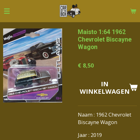
Ga
direct
naar
de
Maisto 1:64 1962
hoofdinhoud
Chevrolet Biscayne
Wagon
€ 8,50
IN
WINKELWAGEN
Naam : 1962 Chevrolet
Biscayne Wagon
Jaar : 2019