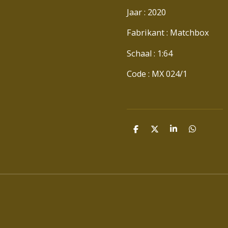
Jaar : 2020
Fabrikant : Matchbox
Schaal : 1:64
Code : MX 024/1
D
D
S
D
E
E
H
E
L
E
A
L
E
L
R
E
N
E
N