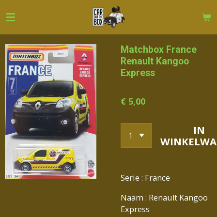
Ga
direct
naar
de
Matchbox France
hoofdinhoud
Renault Kangoo
Express
€ 5,00
IN
WINKELWA
Serie : France
Naam : Renault Kangoo
Express