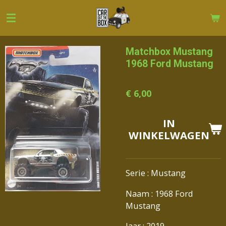
Ga
direct
naar
de
Matchbox Mustang
hoofdinhoud
1968 Ford Mustang
€ 6,00
IN
WINKELWAGEN
Serie : Mustang
Naam : 1968 Ford
Mustang
Jaar : 2019