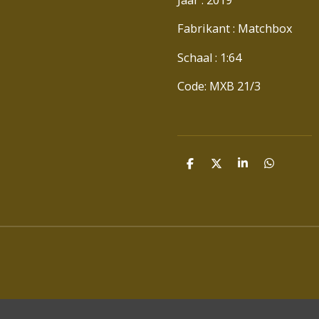
Fabrikant : Matchbox
Schaal : 1:64
Code: MXB 21/3
D
D
S
D
E
E
H
E
L
E
A
L
E
L
R
E
N
E
N