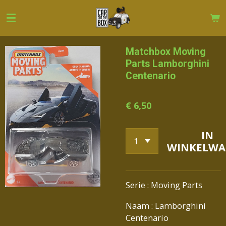
Ga
direct
naar
de
Matchbox Moving
hoofdinhoud
Parts Lamborghini
Centenario
€ 6,50
IN
WINKELWA
Serie : Moving Parts
Naam : Lamborghini
Centenario