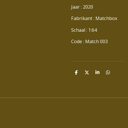
Jaar : 2020
Fabrikant : Matchbox
Schaal : 1:64
Code : Match 003
D
D
S
D
E
E
H
E
L
E
A
L
E
L
R
E
N
E
N