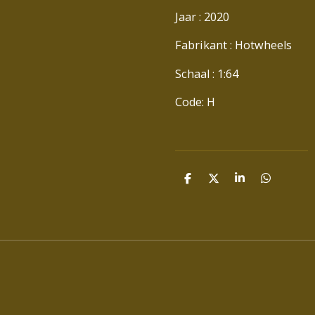
Jaar : 2020
Fabrikant : Hotwheels
Schaal : 1:64
Code: H
D
D
S
D
E
E
H
E
L
E
A
L
E
L
R
E
N
E
N