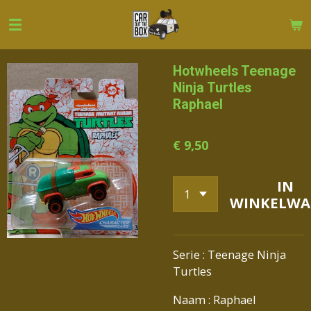
Ga
direct
naar
de
Hotwheels Teenage
hoofdinhoud
Ninja Turtles
Raphael
€ 9,50
IN
WINKELWA
Serie : Teenage Ninja
Turtles
Naam : Raphael