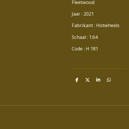
Fleetwood
Jaar : 2021
Fabrikant : Hotwheels
Schaal : 1:64
Code : H 181
D
D
S
D
E
E
H
E
L
E
A
L
E
L
R
E
N
E
N