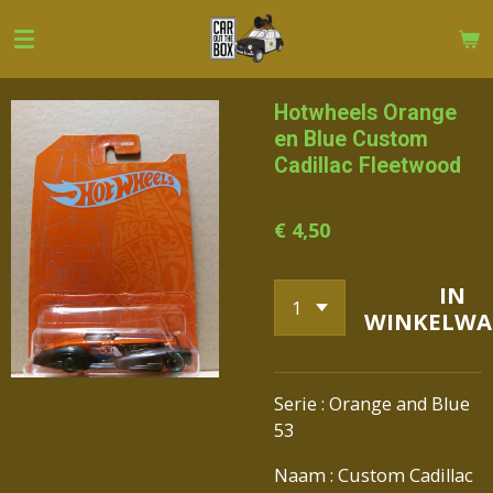
Ga
direct
naar
de
Hotwheels Orange
hoofdinhoud
en Blue Custom
Cadillac Fleetwood
€ 4,50
IN
WINKELWA
Serie : Orange and Blue
53
Naam : Custom Cadillac