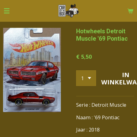
Ga
direct
naar
de
Hotwheels Detroit
hoofdinhoud
Muscle '69 Pontiac
€ 5,50
IN
WINKELWA
Serie : Detroit Muscle
Naam : '69 Pontiac
Jaar : 2018