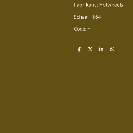
Fabrikant : Hotwheels
Schaal : 1:64
Code: H
D
D
S
D
E
E
H
E
L
E
A
L
E
L
R
E
N
E
N