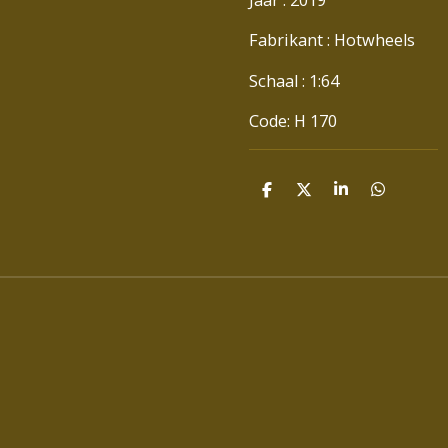
Fabrikant : Hotwheels
Schaal : 1:64
Code: H 170
D
D
S
D
E
E
H
E
L
E
A
L
E
L
R
E
N
E
N