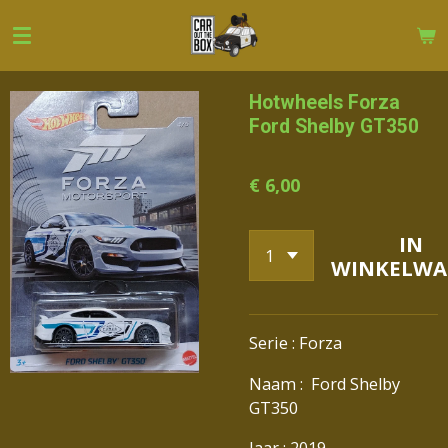
Ga
direct
naar
de
Hotwheels Forza
hoofdinhoud
Ford Shelby GT350
€ 6,00
IN
WINKELWA
Serie : Forza
Naam : Ford Shelby
GT350
Jaar : 2019