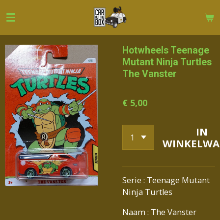
Ga
direct
naar
de
Hotwheels Teenage
hoofdinhoud
Mutant Ninja Turtles
The Vanster
€ 5,00
IN
WINKELWA
Serie : Teenage Mutant
Ninja Turtles
Naam : The Vanster