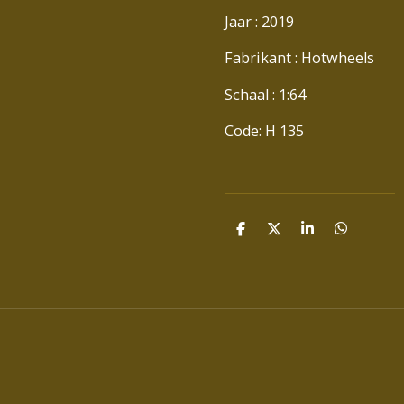
Jaar : 2019
Fabrikant : Hotwheels
Schaal : 1:64
Code: H 135
D
D
S
D
E
E
H
E
L
E
A
L
E
L
R
E
N
E
N