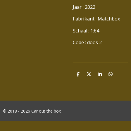
Jaar : 2022
Fabrikant : Matchbox
Schaal : 1:64
Code : doos 2
D
D
S
D
E
E
H
E
L
E
A
L
E
L
R
E
N
E
N
© 2018 - 2026 Car out the box