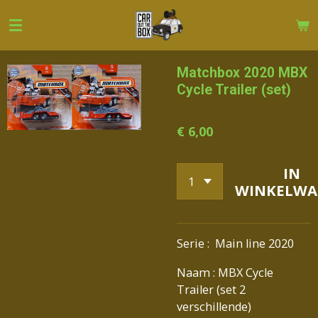
Ga
direct
naar
de
Matchbox 2020 MBX
hoofdinhoud
Cycle Trailer (set)
€ 6,00
IN
WINKELWA
Serie : Main line 2020
Naam : MBX Cycle
Trailer (set 2
verschillende)