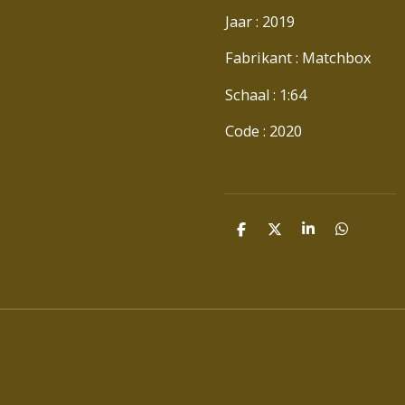
Jaar : 2019
Fabrikant : Matchbox
Schaal : 1:64
Code : 2020
D
D
S
D
E
E
H
E
L
E
A
L
E
L
R
E
N
E
N