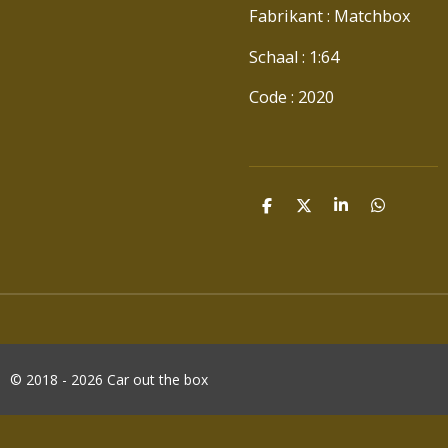
Fabrikant : Matchbox
Schaal : 1:64
Code : 2020
D
D
S
D
E
E
H
E
L
E
A
L
E
L
R
E
N
E
N
© 2018 - 2026 Car out the box