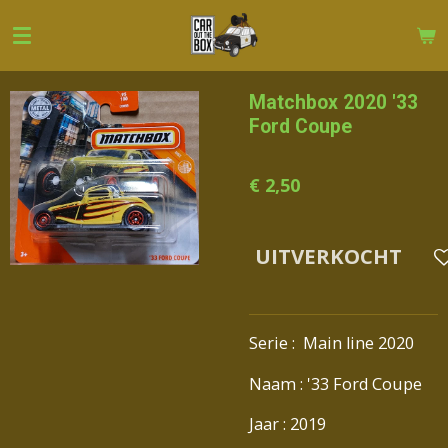
Ga
direct
naar
de
Matchbox 2020 '33
hoofdinhoud
Ford Coupe
€ 2,50
UITVERKOCHT
Serie : Main line 2020
Naam : '33 Ford Coupe
Jaar : 2019