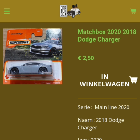
Ga
direct
naar
de
Matchbox 2020 2018
hoofdinhoud
Dodge Charger
€ 2,50
IN
WINKELWAGEN
Serie : Main line 2020
Naam : 2018 Dodge
Charger
Jaar : 2020