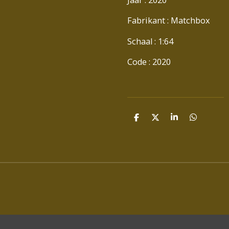
Fabrikant : Matchbox
Schaal : 1:64
Code : 2020
D
D
S
D
E
E
H
E
L
E
A
L
E
L
R
E
N
E
N