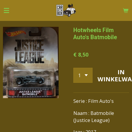
Ga
direct
naar
de
Hotwheels Film
hoofdinhoud
Auto's Batmobile
€ 8,50
IN
WINKELWA
Serie : Film Auto's
Naam : Batmobile
(Justice League)
Jaar : 2017