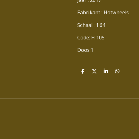
Fabrikant : Hotwheels
Schaal : 1:64
Code: H 105
Doos:1
D
D
S
D
E
E
H
E
L
E
A
L
E
L
R
E
N
E
N