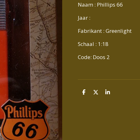
Naam : Phillips 66
Jaar :
Fabrikant : Greenlight
Schaal : 1:18
Code: Doos 2
D
D
S
E
E
H
L
E
A
E
L
R
N
E