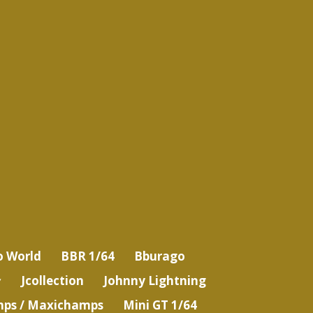
o World
BBR 1/64
Bburago
Jcollection
Johnny Lightning
ps / Maxichamps
Mini GT 1/64