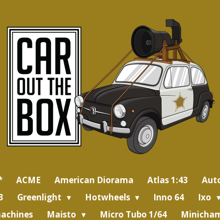
*
ACME
American Diorama
Atlas 1:43
Aut
3
Greenlight
Hotwheels
Inno 64
Ixo
achines
Maisto
Micro Tubo 1/64
Minicham