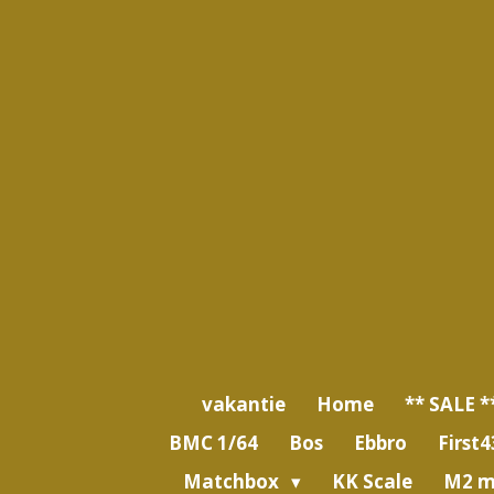
Ga
direct
naar
de
hoofdinhoud
vakantie
Home
** SALE *
BMC 1/64
Bos
Ebbro
First4
Matchbox
KK Scale
M2 m