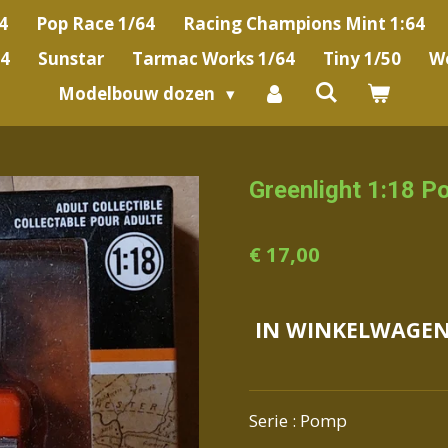
4
Pop Race 1/64
Racing Champions Mint 1:64
64
Sunstar
Tarmac Works 1/64
Tiny 1/50
We
Modelbouw dozen
Greenlight 1:18 P
€ 17,00
IN WINKELWAGE
Serie : Pomp