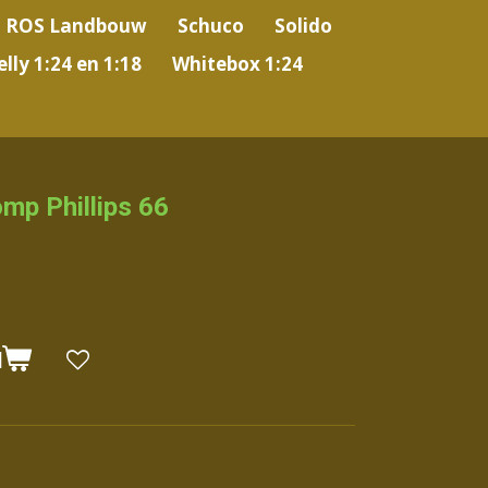
ROS Landbouw
Schuco
Solido
lly 1:24 en 1:18
Whitebox 1:24
omp Phillips 66
N