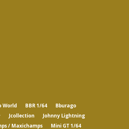
o World
BBR 1/64
Bburago
Jcollection
Johnny Lightning
ps / Maxichamps
Mini GT 1/64