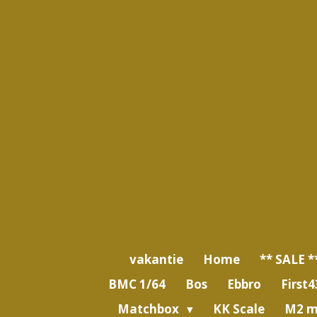
Ga
direct
naar
de
hoofdinhoud
vakantie
Home
** SALE *
BMC 1/64
Bos
Ebbro
First4
Matchbox
KK Scale
M2 m