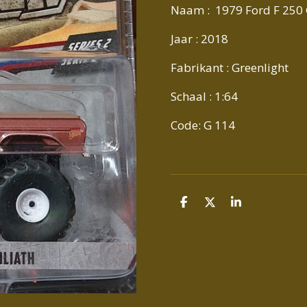
Naam : 1979 Ford F 250 
Jaar : 2018
Fabrikant : Greenlight
Schaal : 1:64
Code: G 114
D
D
S
E
E
H
L
E
A
E
L
R
N
E