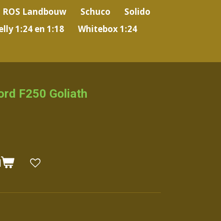
ROS Landbouw
Schuco
Solido
lly 1:24 en 1:18
Whitebox 1:24
ord F250 Goliath
N