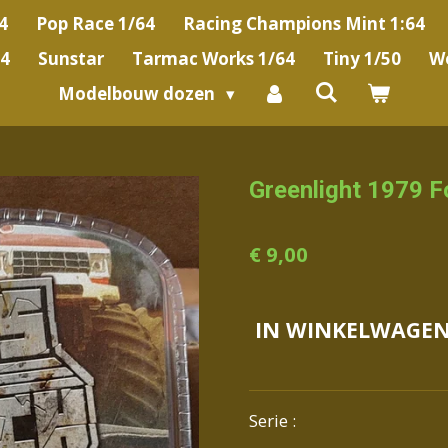
4
Pop Race 1/64
Racing Champions Mint 1:64
64
Sunstar
Tarmac Works 1/64
Tiny 1/50
We
Modelbouw dozen
Greenlight 1979 F
€ 9,00
IN WINKELWAGE
Serie :