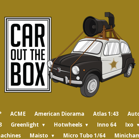
*
ACME
American Diorama
Atlas 1:43
Aut
3
Greenlight
Hotwheels
Inno 64
Ixo
achines
Maisto
Micro Tubo 1/64
Minicham