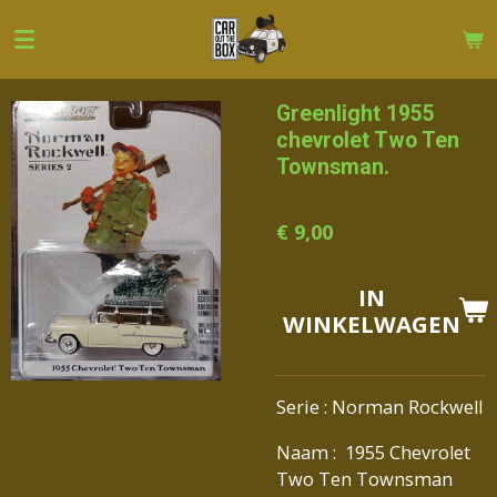
Ga
direct
naar
de
Greenlight 1955
hoofdinhoud
chevrolet Two Ten
Townsman.
€ 9,00
IN
WINKELWAGEN
Serie : Norman Rockwell
Naam : 1955 Chevrolet
Two Ten Townsman