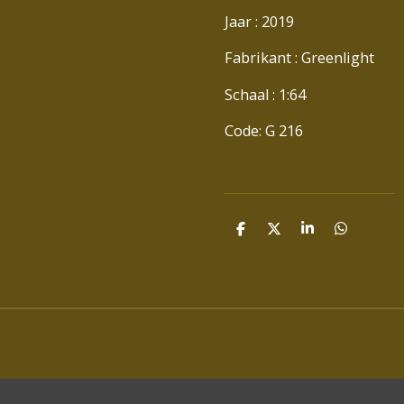
Jaar : 2019
Fabrikant : Greenlight
Schaal : 1:64
Code: G 216
D
D
S
D
E
E
H
E
L
E
A
L
E
L
R
E
N
E
N