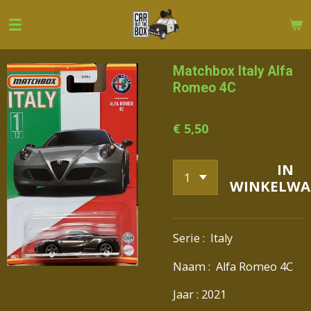
Ga
direct
naar
de
Matchbox Italy Alfa
hoofdinhoud
Romeo 4C
€ 5,50
IN
WINKELWA
Serie : Italy
Naam : Alfa Romeo 4C
Jaar : 2021