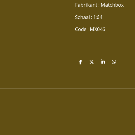
Fabrikant : Matchbox
Schaal : 1:64
Code : MX046
D
D
S
D
E
E
H
E
L
E
A
L
E
L
R
E
N
E
N