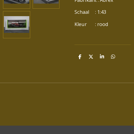
Schaal : 1:43
Kleur : rood
D
D
S
D
E
E
H
E
L
E
A
L
E
L
R
E
N
E
N