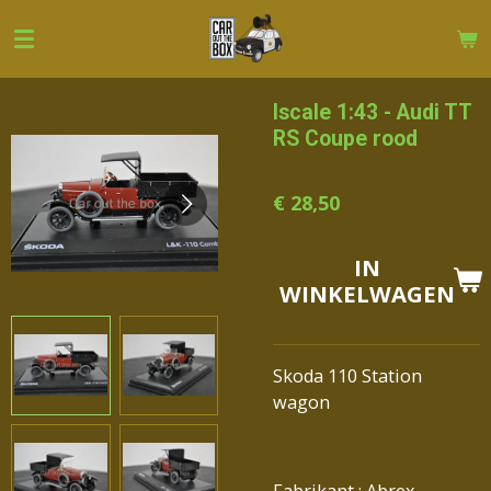
Ga
direct
naar
de
Iscale 1:43 - Audi TT
hoofdinhoud
RS Coupe rood
€ 28,50
IN
WINKELWAGEN
Skoda 110 Station
wagon
Fabrikant : Abrex