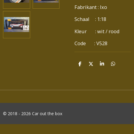
Fabrikant : Ixo
Schaal : 1:18
Kleur : wit / rood
Code : V528
D
D
S
D
E
E
H
E
L
E
A
L
E
L
R
E
N
E
N
© 2018 - 2026 Car out the box