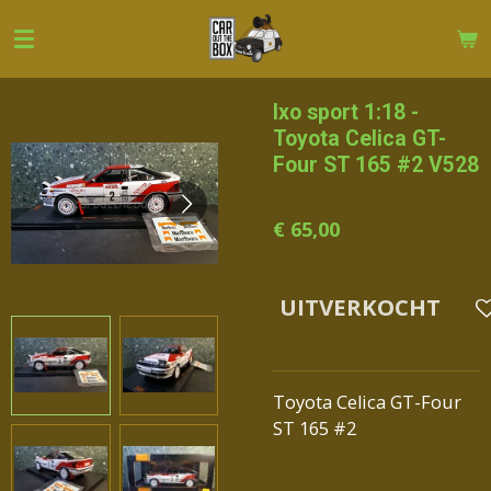
Ga
direct
naar
de
Ixo sport 1:18 -
hoofdinhoud
Toyota Celica GT-
Four ST 165 #2 V528
€ 65,00
UITVERKOCHT
Toyota Celica GT-Four
ST 165 #2