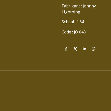
Fabrikant : Johnny
Lightning
Schaal : 1:64
Code : JO 043
D
D
S
D
E
E
H
E
L
E
A
L
E
L
R
E
N
E
N