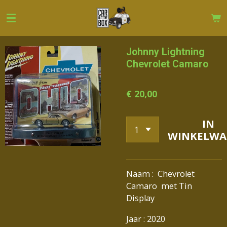
Ga
direct
naar
de
Johnny Lightning
hoofdinhoud
Chevrolet Camaro
€ 20,00
IN
WINKELWA
Naam : Chevrolet
Camaro met Tin
Display
Jaar : 2020