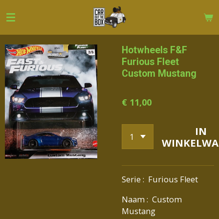
Ga
direct
naar
de
Hotwheels F&F
hoofdinhoud
Furious Fleet
Custom Mustang
€ 11,00
IN
WINKELWA
Serie : Furious Fleet
Naam : Custom
Mustang