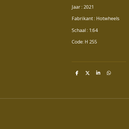
Jaar : 2021
Fabrikant : Hotwheels
Schaal : 1:64
Code: H 255
D
D
S
D
E
E
H
E
L
E
A
L
E
L
R
E
N
E
N